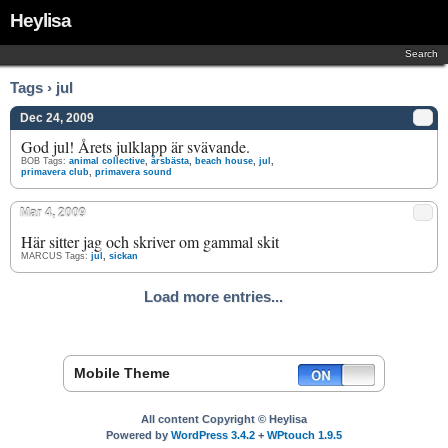
Heylisa
Search
Tags › jul
Dec 24, 2009
God jul! Årets julklapp är svävande.
BOB
Tags:
animal collective
,
årsbästa
,
beach house
,
jul
,
primavera club
,
primavera sound
Mar 4, 2009
Här sitter jag och skriver om gammal skit
MARCUS
Tags:
jul
,
sickan
Load more entries...
Mobile Theme
All content Copyright © Heylisa
Powered by
WordPress 3.4.2
+
WPtouch 1.9.5