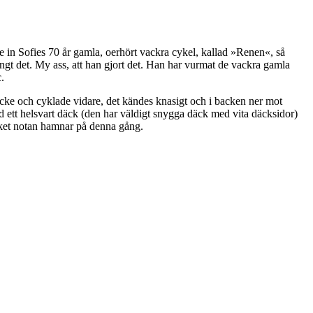
nade in Sofies 70 år gamla, oerhört vackra cykel, kallad »Renen«, så
ängt det. My ass, att han gjort det. Han har vurmat de vackra gamla
.
äcke och cyklade vidare, det kändes knasigt och i backen ner mot
d ett helsvart däck (den har väldigt snygga däck med vita däcksidor)
ycket notan hamnar på denna gång.