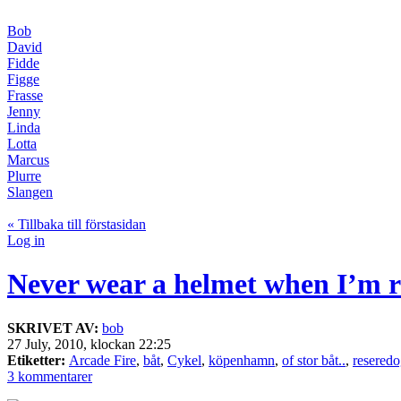
Bob
David
Fidde
Figge
Frasse
Jenny
Linda
Lotta
Marcus
Plurre
Slangen
« Tillbaka till förstasidan
Log in
Never wear a helmet when I’m 
SKRIVET AV:
bob
27 July, 2010, klockan 22:25
Etiketter:
Arcade Fire
,
båt
,
Cykel
,
köpenhamn
,
of stor båt..
,
reseredo
3 kommentarer