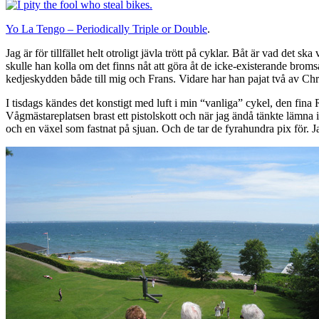
Yo La Tengo – Periodically Triple or Double
.
Jag är för tillfället helt otroligt jävla trött på cyklar. Båt är vad de
skulle han kolla om det finns nåt att göra åt de icke-existerande brom
kedjeskydden både till mig och Frans. Vidare har han pajat två av Chri
I tisdags kändes det konstigt med luft i min “vanliga” cykel, den fin
Vågmästareplatsen brast ett pistolskott och när jag ändå tänkte lämna
och en växel som fastnat på sjuan. Och de tar de fyrahundra pix för. 