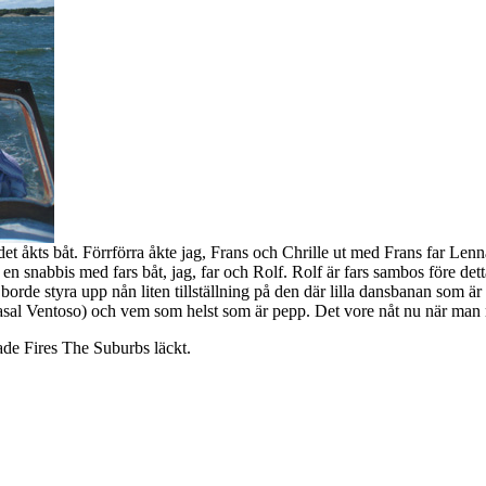
et åkts båt. Förrförra åkte jag, Frans och Chrille ut med Frans far Lenna
e en snabbis med fars båt, jag, far och Rolf. Rolf är fars sambos före det
e styra upp nån liten tillställning på den där lilla dansbanan som är p
sal Ventoso) och vem som helst som är pepp. Det vore nåt nu när man 
rcade Fires The Suburbs läckt.