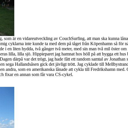
rfing, som är en vidareutveckling av CouchSurfing, att man ska kunna låna e
 mig cyklarna inte kunde ta med dem på tåget från Köpenhamn så för någ
dde i en liten hydda, två gånger två meter, med sin man två mil öster o
eras lilla, lilla sjö. Hippieparet jag hamnat hos höll på att bygga ett hus 
bt. Dagen därpå var det trögt, jag hade fått ett random samtal av Jonat
 sega Hallandsåsen gick det jävligt trött. Jag cyklade till Mellbystr
ta den andra, som en amerikanska lånade att cykla till Fredrikshamn me
 och fixar en annan som får vara CS-cykel.