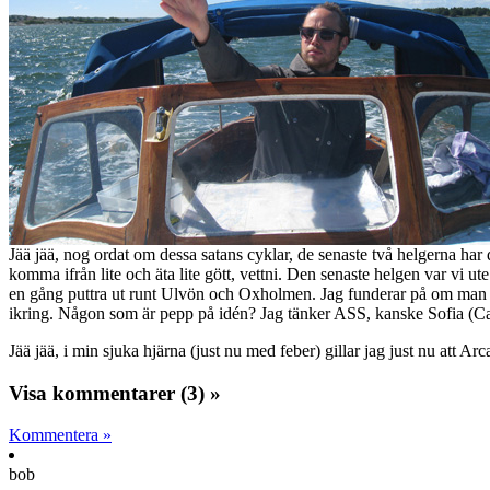
Jää jää, nog ordat om dessa satans cyklar, de senaste två helgerna har d
komma ifrån lite och äta lite gött, vettni. Den senaste helgen var vi ut
en gång puttra ut runt Ulvön och Oxholmen. Jag funderar på om man bord
ikring. Någon som är pepp på idén? Jag tänker ASS, kanske Sofia (Ca
Jää jää, i min sjuka hjärna (just nu med feber) gillar jag just nu att A
Visa kommentarer (3) »
Kommentera »
bob