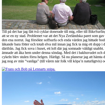
Till på det har jag fått två cyklar donerade till mig, eller till BikeSu
att se en ny stad. Problemet var att det Nya Zeeländska paret som gav
den ena norrut. Jag försökte soffsurfa och enda värden jag hittade bo
läkande bara fötter och totalt elva mil innan jag fick ta mig ett dopp i d
därifrån. Jag fick sova i huset, ett loft där jag somnade väldigt snab
ämnade att åka hem under denna söndag. Med det i bakhuvudet och den
cykeln blev stulen förra helgen. Härligt. Så nu planerar jag att häm
jag nog av min “vanliga” (till våren när folk vill köpa’n naturligtvis)