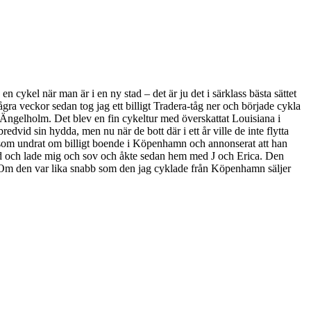
n cykel när man är i en ny stad – det är ju det i särklass bästa sättet
ra veckor sedan tog jag ett billigt Tradera-tåg ner och började cykla
m Ängelholm. Det blev en fin cykeltur med överskattat Louisiana i
bredvid sin hydda, men nu när de bott där i ett år ville de inte flytta
han som undrat om billigt boende i Köpenhamn och annonserat att han
and och lade mig och sov och åkte sedan hem med J och Erica. Den
d. Om den var lika snabb som den jag cyklade från Köpenhamn säljer