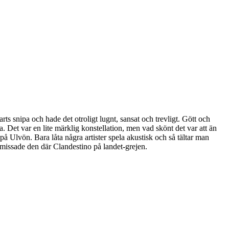
rts snipa och hade det otroligt lugnt, sansat och trevligt. Gött och
ta. Det var en lite märklig konstellation, men vad skönt det var att än
å Ulvön. Bara låta några artister spela akustisk och så tältar man
missade den där Clandestino på landet-grejen.