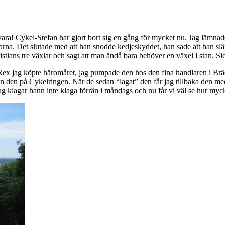
t ska vara! Cykel-Stefan har gjort bort sig en gång för mycket nu. Jag läm
sarna. Det slutade med att han snodde kedjeskyddet, han sade att han sl
stians tre växlar och sagt att man ändå bara behöver en växel i stan. Sic
a Rex jag köpte häromåret, jag pumpade den hos den fina handlaren i Br
 in den på Cykelringen. När de sedan “lagat” den får jag tillbaka den me
Jag klagar hann inte klaga förrän i måndags och nu får vi väl se hur m