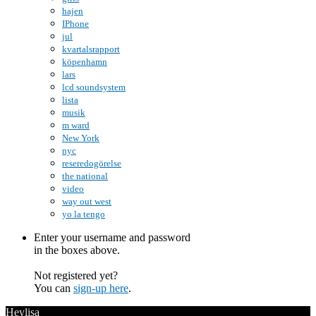
hajen
IPhone
jul
kvartalsrapport
köpenhamn
lars
lcd soundsystem
lista
musik
m ward
New York
nyc
reseredogörelse
the national
video
way out west
yo la tengo
Enter your username and password
in the boxes above.
Not registered yet?
You can
sign-up here
.
Heylisa