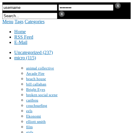
Menu
Tags
Categories
Home
RSS Feed
E-Mail
Uncategorized (237)
micro (115)
animal collective
Arcade Fire
beach house
bill callahan
Bright Eyes
broken social scene
caribou
couchsurfing
eels
Ekonomi
elliott smith
film
girls