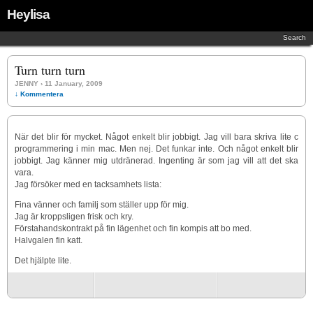
Heylisa
Search
Turn turn turn
JENNY
› 11 January, 2009
↓ Kommentera
När det blir för mycket. Något enkelt blir jobbigt. Jag vill bara skriva lite c
programmering i min mac. Men nej. Det funkar inte. Och något enkelt blir
jobbigt. Jag känner mig utdränerad. Ingenting är som jag vill att det ska
vara.
Jag försöker med en tacksamhets lista:
Fina vänner och familj som ställer upp för mig.
Jag är kroppsligen frisk och kry.
Förstahandskontrakt på fin lägenhet och fin kompis att bo med.
Halvgalen fin katt.
Det hjälpte lite.