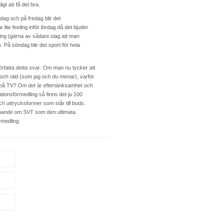
gt att få det bra.
dag och på fredag blir det
lite feeling inför lördag då det bjuder
ning (gärna av sådant slag att man
). På söndag blir det sport för hela
rfatta detta svar: Om man nu tycker att
d och otid (som jag och du menar), varför
se på TV? Om det är eftertänksamhet och
ationsförmedling så finns det ju 100
 uttrycksformer som står till buds.
kramande om SVT som den ultimata
rmedling.