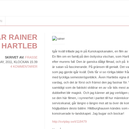
IN
AR RAINER
HARTLEB
Igår kväll trillade jag in på Kunskapskanalen, en film a
En film om en familj på den östtyska vischan, som Hartl
SKRIVET AV:
FRASSE
efter murens fall. Den är ganska dåligt filmad, och på
AY, 2011, KLOCKAN 15:39
4 KOMMENTARER
är satan så fascinerande. På gränsen till genialt. Det va
som jag gjorde igår kväll. Dels får vi se rörliga bilder fr
med lyckliga semesterögonblick. Även Hartlebs egna do
vardag, och det är först och främst den jag fastnar för
samtidigt som de faktiskt skildrar en av vår tids mest
dubbelhet blir magisk. Och jag känner att jag verkligen 
se den här filmen, i synnerhet i paritet till hur människo
servicekanal, går längre o längre mot att ta över de k
högljuddare desto bättre. Hildburghausen kändes som en
konstruerade tv-landskapet. Jag bugar och bockar!
http://svtplay.se/t/118479