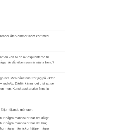
trender återkommer inom kort med
t du kan bli en av aspiranterna till
rågan är då vilken som är nästa trend?
ägga ner. Men nånstans tror jag på vikten
– radio/tv. Därför känns det trist att se
 men men. Kunskapskanalen finns ju
följer följande mönster:
 hur några människor har det dåligt;
r hur några människor har det bra;
r hur några människor hjälper några