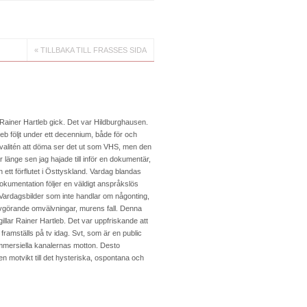
« TILLBAKA TILL FRASSES SIDA
v Rainer Hartleb gick. Det var Hildburghausen.
eb följt under ett decennium, både för och
 kvalitén att döma ser det ut som VHS, men den
r länge sen jag hajade till inför en dokumentär,
ån ett förflutet i Östtyskland. Vardag blandas
kumentation följer en väldigt anspråkslös
. Vardagsbilder som inte handlar om någonting,
 avgörande omvälvningar, murens fall. Denna
gillar Rainer Hartleb. Det var uppfriskande att
r framställs på tv idag. Svt, som är en public
ommersiella kanalernas motton. Desto
 motvikt till det hysteriska, ospontana och