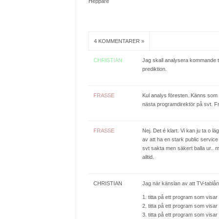
Heppåre
4 KOMMENTARER »
CHRISTIAN
Jag skall analysera kommande 
prediktion.
FRASSE
Kul analys föresten. Känns som at
nästa programdirektör på svt. F
FRASSE
Nej. Det é klart. Vi kan ju ta o l
av att ha en stark public service 
svt sakta men säkert balla ur..
alltid.
CHRISTIAN
Jag när känslan av att TV-tablån 
1. titta på ett program som visar
2. titta på ett program som visa
3. titta på ett program som visa