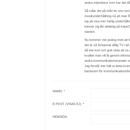
andra människor som har det dåli
Så rullar det på mån-tis-ons-tors
musikunderhållning så att man får 
sig att visa mer härlig underhåll
känner sig lite delaktig på köpet!
slanten.
Nu kommer min poäng med att fö
det är så förbannat dålig TV i ti
då inte kort och gott sluta att 
kvalitet man vill åt genom inform
andra kommunikationskanaler och
Jag förstår inte fullt ut detta 
bastionen för kommunikationsfö
NAMN: *
E-POST (VISAS EJ): *
HEMSIDA: