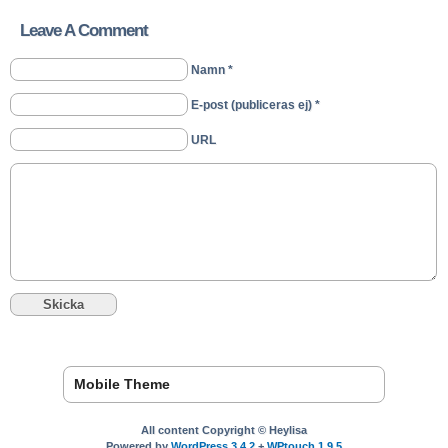
Leave A Comment
Namn *
E-post (publiceras ej) *
URL
Mobile Theme
All content Copyright © Heylisa
Powered by
WordPress 3.4.2
+
WPtouch 1.9.5